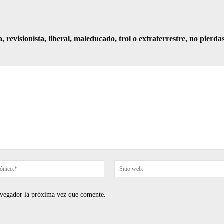
visionista, liberal, maleducado, trol o extraterrestre, no pierda
Correo
electrónico:*
navegador la próxima vez que comente.