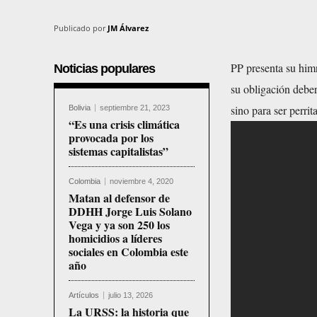
Publicado por
JM Álvarez
PP presenta su himn
Noticias populares
su obligación deber
sino para ser perri
Bolivia
septiembre 21, 2023
“Es una crisis climática
provocada por los
sistemas capitalistas”
Colombia
noviembre 4, 2020
Matan al defensor de
DDHH Jorge Luis Solano
Vega y ya son 250 los
homicidios a líderes
sociales en Colombia este
año
Artículos
julio 13, 2026
La URSS: la historia que