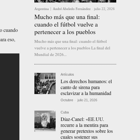
Argentina
André Abeledo Fernández
-
julio 22, 2026
Mucho más que una final:
cuando el fútbol vuelve a
mo cuando
pertenecer a los pueblos
ara eso,
Mucho más que una final: cuando el fútbol
vuelve a pertenecer a los pueblos La final del
Mundial de 2026...
Artículos
Los derechos humanos: el
canto de sirena para
esclavizar a la humanidad
Octubre
-
julio 21, 2026
Cuba
Díaz-Canel: «EE.UU.
recurre a la mentira para
generar pretextos sobre los
cuales sostener sus