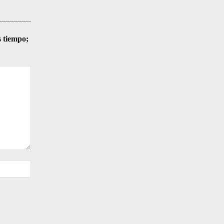
s tiempo;
Sitio
web: