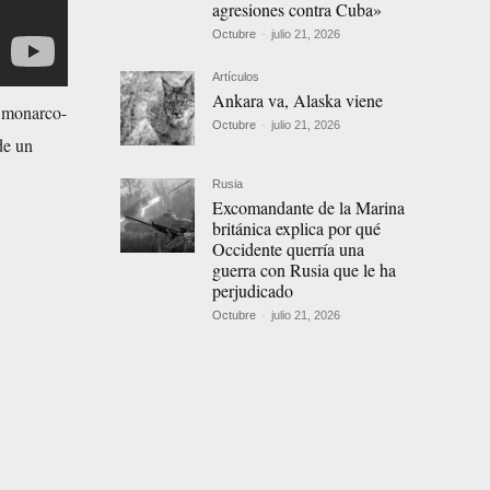
agresiones contra Cuba»
Octubre
-
julio 21, 2026
Artículos
Ankara va, Alaska viene
a monarco-
Octubre
-
julio 21, 2026
de un
Rusia
Excomandante de la Marina
británica explica por qué
Occidente querría una
guerra con Rusia que le ha
perjudicado
Octubre
-
julio 21, 2026