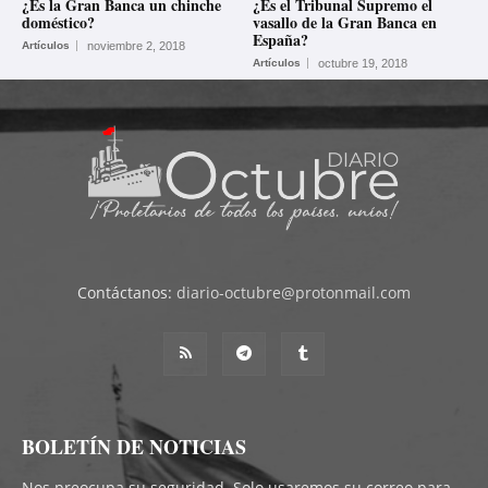
¿Es la Gran Banca un chinche
¿Es el Tribunal Supremo el
doméstico?
vasallo de la Gran Banca en
España?
Artículos
noviembre 2, 2018
Artículos
octubre 19, 2018
Contáctanos:
diario-octubre@protonmail.com
BOLETÍN DE NOTICIAS
Nos preocupa su seguridad. Solo usaremos su correo para