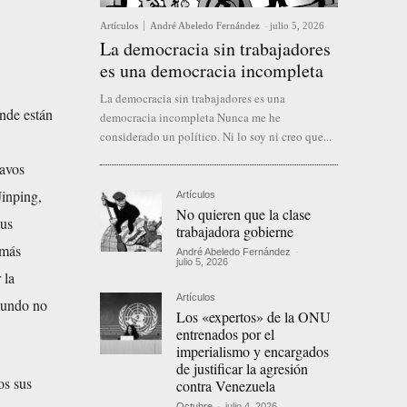
Artículos
André Abeledo Fernández
-
julio 5, 2026
La democracia sin trabajadores
es una democracia incompleta
La democracia sin trabajadores es una
ónde están
democracia incompleta Nunca me he
considerado un político. Ni lo soy ni creo que...
avos
Jinping,
Artículos
No quieren que la clase
aus
trabajadora gobierne
 más
André Abeledo Fernández
-
julio 5, 2026
 la
Artículos
mundo no
Los «expertos» de la ONU
entrenados por el
imperialismo y encargados
de justificar la agresión
os sus
contra Venezuela
Octubre
-
julio 4, 2026