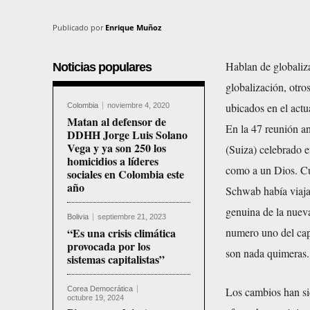
Publicado por
Enrique Muñoz
Hablan de globaliza
Noticias populares
globalización, otro
ubicados en el actu
Colombia
noviembre 4, 2020
Matan al defensor de
En la 47 reunión 
DDHH Jorge Luis Solano
Vega y ya son 250 los
(Suiza) celebrado e
homicidios a líderes
como a un Dios. Cua
sociales en Colombia este
año
Schwab había viaja
genuina de la nuev
Bolivia
septiembre 21, 2023
“Es una crisis climática
numero uno del cap
provocada por los
son nada quimeras.
sistemas capitalistas”
Corea Democrática
Los cambios han si
octubre 19, 2024