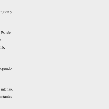
ington y
 Estado
y
016,
 segundo
 intenso.
nstantes