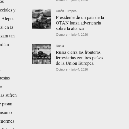
tos
eciales y
Unión Europea
Presidente de un país de la
n Alepo.
OTAN lanza advertencia
al en la
sobre la alianza
izara tan
Octubre
-
julio 4, 2026
odían
Rusia
Rusia cierra las fronteras
ferroviarias con tres países
de la Unión Europea
i-
Octubre
-
julio 4, 2026
uesías
e
nas sufren
e pasan
consumo
 enormes