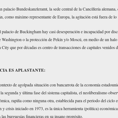
an palacio Bundeskanzleramt, la sede central de la Cancillería alemana,
n, como máximo representante de Europa, la agitación está fuera de lo
l palacio de Buckingham hay casi desesperación e incapacidad por disc
 de Washington o la protección de Pekín y/o Moscú, en medio de un halo
a City que por décadas es centro de transacciones de capitales venidos 
NCIA ES APLASTANTE:
contexto de agolpada situación con bancarrota de la economía estadoun
a segunda y última fase del sistema capitalista, el neoliberalismo obse
ómica, rapiña como ninguna otra, establecida para el periodo del ciclo
n y crisis iniciado en 1973, es la única herramienta (política) económic
 las burguesías financieras en su insano propósito.