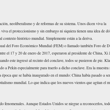
ción, neoliberalismo y de reformas de su sistema. Unos dicen viva la
s viva el proteccionismo y sin embargo ni siquiera tienen una idea de d
al contexto histórico mundial. Simplemente están a la deriva.
anual del Foro Económico Mundial (FEM) o llamado también Foro de D
ntre el 17 y 20 de enero de 2017, esperaron al presidente de China, Xi 
ndo este ingresó al recinto del conclave, todos se pusieron de pie. Kl
do a Pekín especialmente para traerlo a dicho conclave. Era la muestra
a época que se había inaugurado en el mundo: China había pasado a ser
italismo mundial. Lo que indica que los nuevos vientos que agitan el 
do fenomenales. Aunque Estados Unidos se niegue a reconocerlos, tod