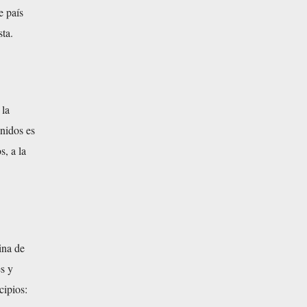
e país
sta.
 la
nidos es
, a la
ina de
es y
cipios: