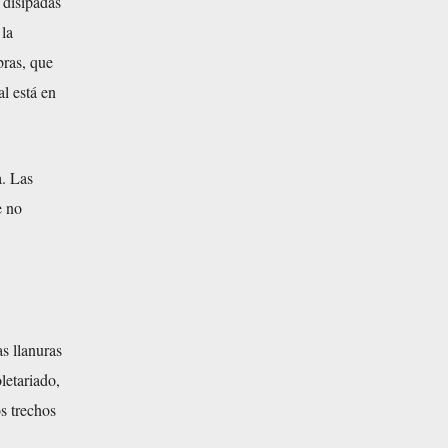
 disipadas
 la
bras, que
l está en
a. Las
e no
as llanuras
letariado,
s trechos