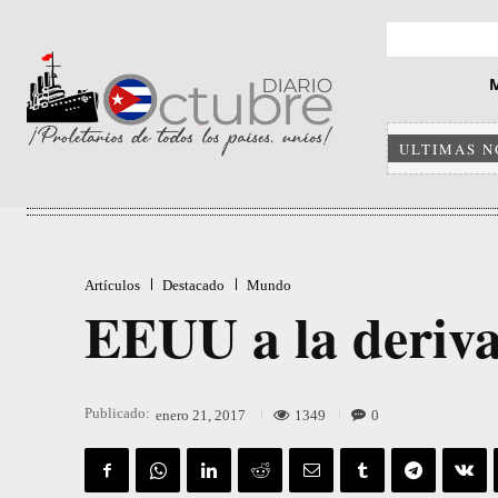
ULTIMAS N
Artículos
Destacado
Mundo
EEUU a la deriv
Publicado:
1349
0
enero 21, 2017