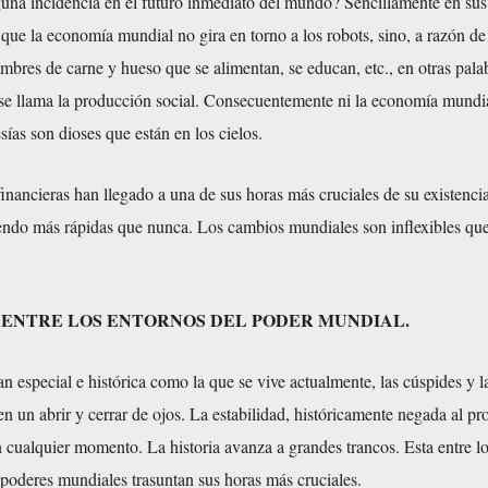
guna incidencia en el futuro inmediato del mundo? Sencillamente en sus
que la economía mundial no gira en torno a los robots, sino, a razón de
ombres de carne y hueso que se alimentan, se educan, etc., en otras pala
e llama la producción social. Consecuentemente ni la economía mundia
esías son dioses que están en los cielos.
financieras han llegado a una de sus horas más cruciales de su existenci
riendo más rápidas que nunca. Los cambios mundiales son inflexibles qu
OS ENTRE LOS ENTORNOS DEL PODER MUNDIAL.
n especial e histórica como la que se vive actualmente, las cúspides y l
n un abrir y cerrar de ojos. La estabilidad, históricamente negada al pro
cualquier momento. La historia avanza a grandes trancos. Esta entre lo
poderes mundiales trasuntan sus horas más cruciales.