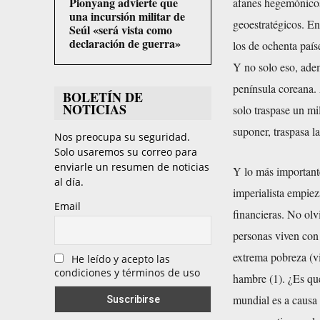
Pionyang advierte que
afanes hegemónicos 
una incursión militar de
geoestratégicos. En
Seúl «será vista como
declaración de guerra»
los de ochenta país
Y no solo eso, adem
península coreana. 
BOLETÍN DE
NOTICIAS
solo traspase un mi
suponer, traspasa l
Nos preocupa su seguridad.
Solo usaremos su correo para
enviarle un resumen de noticias
Y lo más importante
al día.
imperialista empie
Email
financieras. No olv
personas viven con 
extrema pobreza (v
He leído y acepto las
condiciones y términos de uso
hambre (1). ¿Es qu
mundial es a causa