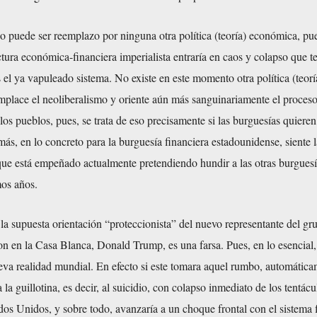
o puede ser reemplazo por ninguna otra política (teoría) económica, pues
uctura económica-financiera imperialista entraría en caos y colapso que t
l ya vapuleado sistema. No existe en este momento otra política (teorí
place el neoliberalismo y oriente aún más sanguinariamente el proces
os pueblos, pues, se trata de eso precisamente si las burguesías quieren
más, en lo concreto para la burguesía financiera estadounidense, siente 
que está empeñado actualmente pretendiendo hundir a las otras burguesí
mos años.
a supuesta orientación “proteccionista” del nuevo representante del gr
n en la Casa Blanca, Donald Trump, es una farsa. Pues, en lo esencial,
eva realidad mundial. En efecto si este tomara aquel rumbo, automátic
la guillotina, es decir, al suicidio, con colapso inmediato de los tentácu
dos Unidos, y sobre todo, avanzaría a un choque frontal con el sistema 