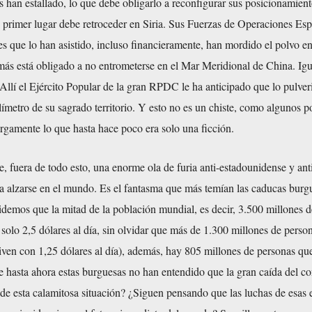
han estallado, lo que debe obligarlo a reconfigurar sus posicionamien
 primer lugar debe retroceder en Siria. Sus Fuerzas de Operaciones Esp
es que lo han asistido, incluso financieramente, han mordido el polvo e
ás está obligado a no entrometerse en el Mar Meridional de China. Igu
Allí el Ejército Popular de la gran RPDC le ha anticipado que lo pulver
límetro de su sagrado territorio. Y esto no es un chiste, como algunos p
argamente lo que hasta hace poco era solo una ficción.
, fuera de todo esto, una enorme ola de furia anti-estadounidense y ant
za alzarse en el mundo. Es el fantasma que más temían las caducas burg
idemos que la mitad de la población mundial, es decir, 3.500 millones d
solo 2,5 dólares al día, sin olvidar que más de 1.300 millones de perso
iven con 1,25 dólares al día), además, hay 805 millones de personas qu
e hasta ahora estas burguesas no han entendido que la gran caída del 
 de esta calamitosa situación? ¿Siguen pensando que las luchas de esas