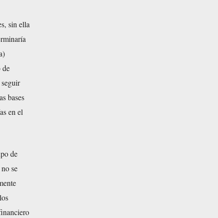
, sin ella
erminaría
a)
o de
 seguir
las bases
as en el
upo de
 no se
amente
los
financiero