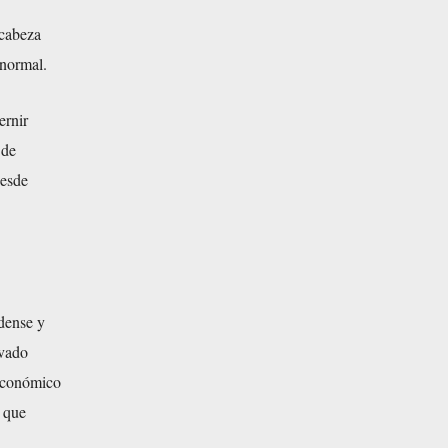
 cabeza
 normal.
ernir
 de
desde
idense y
rvado
 económico
a que