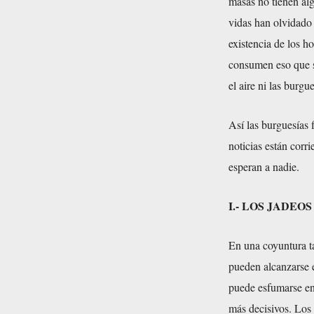
masas no tienen al
vidas han olvidado 
existencia de los h
consumen eso que s
el aire ni las burgu
Así las burguesías 
noticias están cor
esperan a nadie.
I.- LOS JADE
En una coyuntura ta
pueden alcanzarse e
puede esfumarse en 
más decisivos. Los 