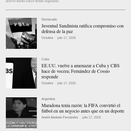
activo hasta cinco horas seguidas.
Destacado
Juventud Sandinista ratifica compromiso con
defensa de la paz
Octubre
-
julio 17, 2026
Cuba
EE.UU. vuelve a amenazar a Cuba y CBS
hace de vocera; Fernández de Cossío
responde
Octubre
-
julio 17, 2026
Argentina
Maradona tenía razón: la FIFA convirtió el
fútbol en un negocio antes que en un deporte
André Abeledo Fernández
-
julio 17, 2026