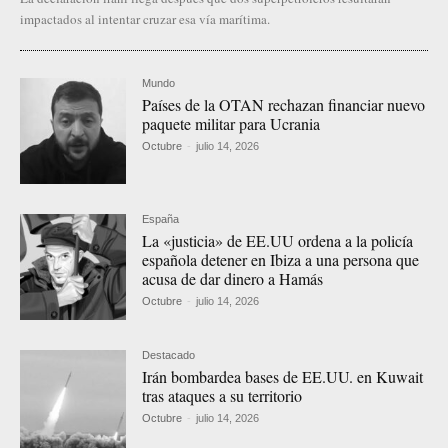
impactados al intentar cruzar esa vía marítima.
Mundo
Países de la OTAN rechazan financiar nuevo
paquete militar para Ucrania
Octubre
-
julio 14, 2026
España
La «justicia» de EE.UU ordena a la policía
española detener en Ibiza a una persona que
acusa de dar dinero a Hamás
Octubre
-
julio 14, 2026
Destacado
Irán bombardea bases de EE.UU. en Kuwait
tras ataques a su territorio
Octubre
-
julio 14, 2026