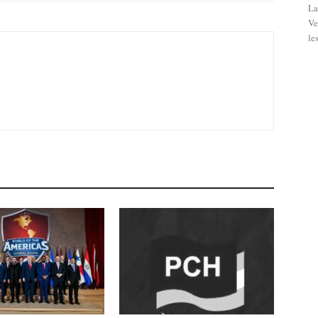
La
Ve
le