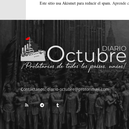
Este sitio usa Akismet para reducir el spam.
Aprende c
Contáctanos:
diario-octubre@protonmail.com