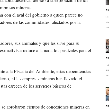
 zona desértica, debido a la explotación de los
 empresas mineras.
An
 con el aval del gobierno a quien parece no
Cu
adores de las comunidades, afectados por la
vi
un
adores, sus animales y que les sirve para su
xtractivista reduce a la nada los pastizales para el
An
La
si
ente a la Fiscalía del Ambiente, estas dependencias
vez
ierno, ni las empresas mineras han llevado el
stas carecen de los servicios básicos de
 se aprobaron cientos de concesiones mineras en
An