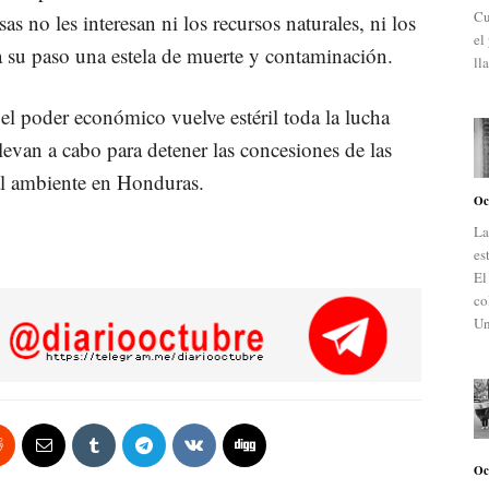
Cu
 no les interesan ni los recursos naturales, ni los
el
a su paso una estela de muerte y contaminación.
ll
el poder económico vuelve estéril toda la lucha
evan a cabo para detener las concesiones de las
 al ambiente en Honduras.
Oc
La
es
El
co
Un
Oc