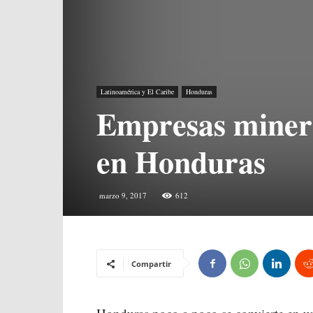
Latinoamérica y El Caribe
Honduras
Empresas minera
en Honduras
marzo 9, 2017
612
Compartir