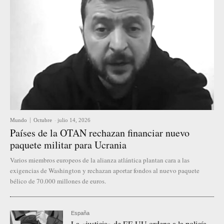
Mundo
Octubre
-
julio 14, 2026
Países de la OTAN rechazan financiar nuevo
paquete militar para Ucrania
Varios miembros europeos de la alianza atlántica plantan cara a las
exigencias de Washington y rechazan aportar fondos al nuevo paquete
bélico de 70.000 millones de euros.
España
La «justicia» de EE.UU ordena a la policía