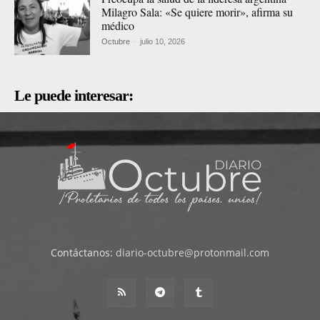
Milagro Sala: «Se quiere morir», afirma su
médico
Octubre
-
julio 10, 2026
Le puede interesar:
Contáctanos:
diario-octubre@protonmail.com