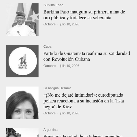
Burkina Faso
Burkina Faso inaugura su primera mina de
oro pública y fortalece su soberanía
Octubre
-
julio 10, 2026
Cuba
Partido de Guatemala reafirma su solidaridad
con Revolución Cubana
Octubre
-
julio 10, 2026
La antigua Ucrania
«¡No me dejaré intimidar!»: eurodiputada
polaca reacciona a su inclusión en la ‘lista
negra’ de Kiev
Octubre
-
julio 10, 2026
Argentina
Preocupa la salud de la lideresa argentina