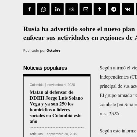
Rusia ha advertido sobre el nuevo plan
enfocar sus actividades en regiones de 
Publicado por
Octubre
Según afirmó el vi
Noticias populares
Independientes (CE
principal de sus act
Colombia
noviembre 4, 2020
Matan al defensor de
El grupo armado “ex
DDHH Jorge Luis Solano
Vega y ya son 250 los
combate [en Siria e
homicidios a líderes
rusa
TASS
.
sociales en Colombia este
año
Según este informe,
Artículos
septiembre 20, 2015