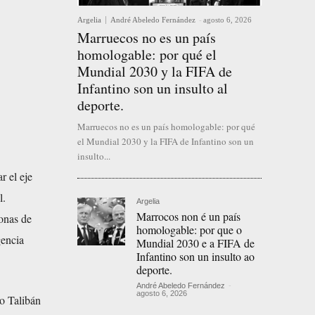
Argelia
André Abeledo Fernández
-
agosto 6, 2026
Marruecos no es un país
homologable: por qué el
Mundial 2030 y la FIFA de
Infantino son un insulto al
deporte.
Marruecos no es un país homologable: por qué
el Mundial 2030 y la FIFA de Infantino son un
insulto...
r el eje
l.
Argelia
Marrocos non é un país
zonas de
homologable: por que o
gencia
Mundial 2030 e a FIFA de
Infantino son un insulto ao
deporte.
André Abeledo Fernández
-
agosto 6, 2026
o Talibán