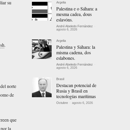
liar su
Argelia
Palestina e o Sáhara: a
mesma cadea, dous
eslavóns.
André Abeledo Fernández
-
agosto 6, 2026
Argelia
sh
.
Palestina y Sáhara: la
misma cadena, dos
eslabones.
André Abeledo Fernández
-
agosto 6, 2026
Brasil
Destacan potencial de
 del norte
Rusia y Brasil en
 como de
tecnologías marítimas
Octubre
-
agosto 6, 2026
creen que
 por la