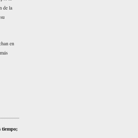
n de la
 su
uchan en
 más
s tiempo;