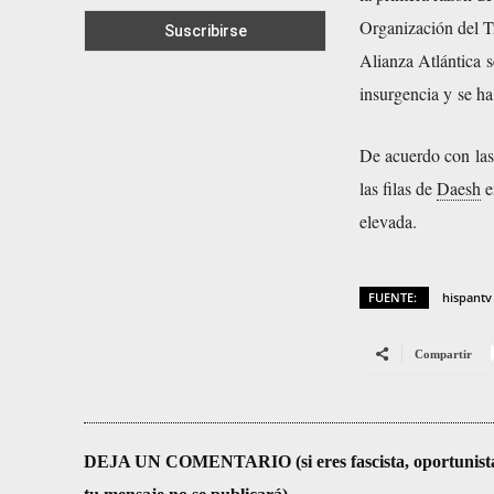
Organización del Tr
Alianza Atlántica s
insurgencia y
se ha
De acuerdo con las
las filas de
Daesh
e
elevada
.
FUENTE:
hispantv
Compartir
DEJA UN COMENTARIO (si eres fascista, oportunista, re