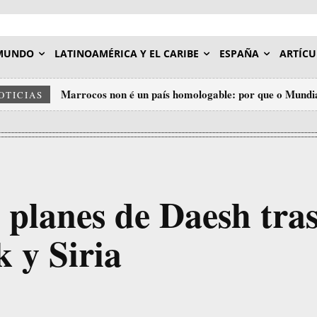
MUNDO
LATINOAMÉRICA Y EL CARIBE
ESPAÑA
ARTÍCU
Marrocos non é un país homologable: por que o Mundia
OTICIAS
insulto ao deporte.
 planes de Daesh tra
k y Siria