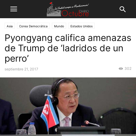
Asia
Corea Democrática
Mundo
Estados Unidos
Pyongyang califica amenazas
de Trump de ‘ladridos de un
perro’
302
septiembre 21, 2017