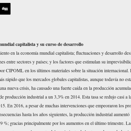
undial capitalista y su curso de desarrollo
iento en la economía mundial capitalista; fluctuaciones y desarrollo des
nes entre sectores y países; y los factores que estimulan su imprevisibili
or CIPOML en los últimos materiales sobre la situación internacional.
s rápido que los mercados globales capitalistas, aunque todavía no está
una nueva crisis, ha causado una fuerte caída en la producción acumula
l de producción industrial a un 3,3% en 2014. Esta tasa se redujo casi a l
015. En 2016, a pesar de muchas intervenciones que empeoraron los pr
secuencias hasta los años siguientes, la producción industrial aumentó
9 %; gracias principalmente por los aumentos en el último trimestre. L