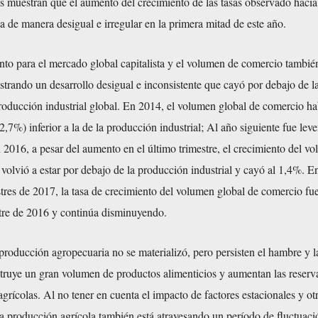
es muestran que el aumento del crecimiento de las tasas observado hacia 
 de manera desigual e irregular en la primera mitad de este año.
nto para el mercado global capitalista y el volumen de comercio tambié
strando un desarrollo desigual e inconsistente que cayó por debajo de la
roducción industrial global. En 2014, el volumen global de comercio ha
(2,7%) inferior a la de la producción industrial; Al año siguiente fue le
n 2016, a pesar del aumento en el último trimestre, el crecimiento del v
volvió a estar por debajo de la producción industrial y cayó al 1,4%. En
tres de 2017, la tasa de crecimiento del volumen global de comercio fue 
stre de 2016 y continúa disminuyendo.
producción agropecuaria no se materializó, pero persisten el hambre y l
struye un gran volumen de productos alimenticios y aumentan las reserv
grícolas. Al no tener en cuenta el impacto de factores estacionales y ot
 la producción agrícola también está atravesando un período de fluctuaci