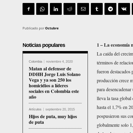
Publicado por
Octubre
1 – La economía m
Noticias populares
La caída del crecim
términos de relacio
Colombia
noviembre 4, 2020
Matan al defensor de
fueron destacados p
DDHH Jorge Luis Solano
Vega y ya son 250 los
producción crece má
homicidios a líderes
para desencadenar 
sociales en Colombia este
año
lleva la tasa globa
hasta el 1,7% en 2
Artículos
septiembre 20, 2015
Hijos de puta, muy hijos
pospusieron sus con
de puta
globalmente solo 1,