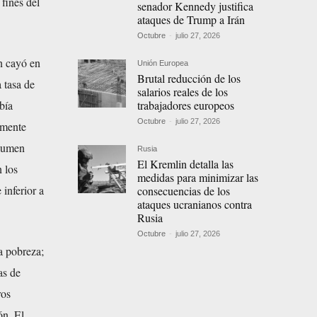
fines del
senador Kennedy justifica
ataques de Trump a Irán
Octubre
-
julio 27, 2026
n cayó en
Unión Europea
Brutal reducción de los
 tasa de
salarios reales de los
trabajadores europeos
bía
Octubre
-
julio 27, 2026
vemente
olumen
Rusia
El Kremlin detalla las
 los
medidas para minimizar las
inferior a
consecuencias de los
ataques ucranianos contra
Rusia
Octubre
-
julio 27, 2026
a pobreza;
as de
ros
ón. El