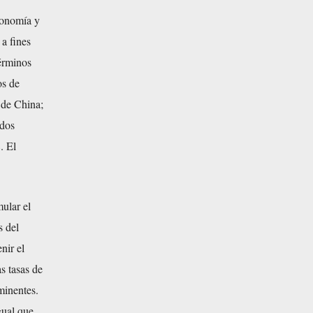
conomía y
a fines
términos
os de
 de China;
ldos
. El
ular el
s del
nir el
s tasas de
minentes.
gual que