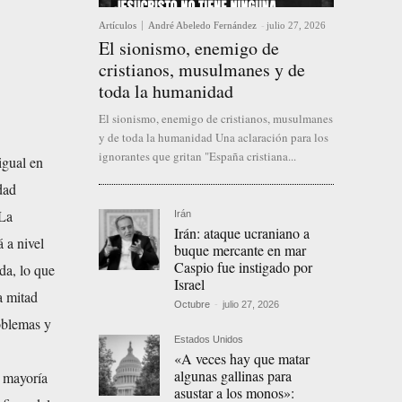
Artículos
André Abeledo Fernández
-
julio 27, 2026
El sionismo, enemigo de
cristianos, musulmanes y de
toda la humanidad
El sionismo, enemigo de cristianos, musulmanes
y de toda la humanidad Una aclaración para los
ignorantes que gritan "España cristiana...
igual en
dad
 La
Irán
Irán: ataque ucraniano a
 a nivel
buque mercante en mar
Caspio fue instigado por
da, lo que
Israel
a mitad
Octubre
-
julio 27, 2026
oblemas y
Estados Unidos
«A veces hay que matar
algunas gallinas para
a mayoría
asustar a los monos»: