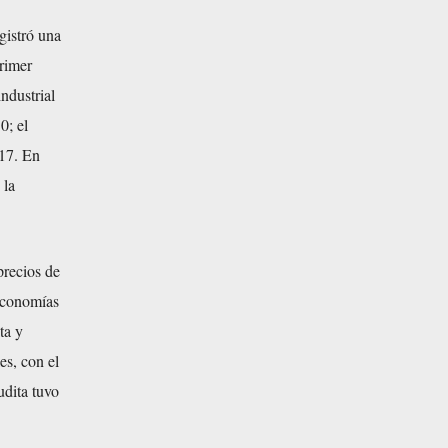
gistró una
primer
ndustrial
0; el
017. En
 la
precios de
 economías
ta y
es, con el
udita tuvo