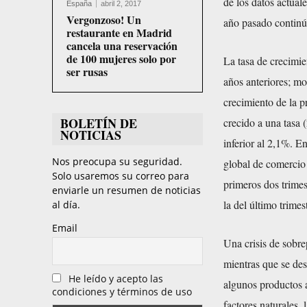
de los datos actual
España
abril 2, 2017
Vergonzoso! Un
año pasado continúa
restaurante en Madrid
cancela una reservación
de 100 mujeres solo por
La tasa de crecimie
ser rusas
años anteriores; mo
crecimiento de la p
BOLETÍN DE
crecido a una tasa 
NOTICIAS
inferior al 2,1%. E
Nos preocupa su seguridad.
global de comercio 
Solo usaremos su correo para
primeros dos trimes
enviarle un resumen de noticias
la del último trime
al día.
Email
Una crisis de sobre
mientras que se de
He leído y acepto las
algunos productos a
condiciones y términos de uso
factores naturales,