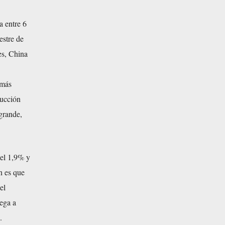
a entre 6
estre de
es, China
 más
ducción
grande,
del 1,9% y
n es que
el
lega a
.