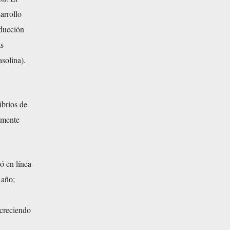
arrollo
oducción
as
asolina).
ibrios de
almente
ó en línea
 año;
 creciendo