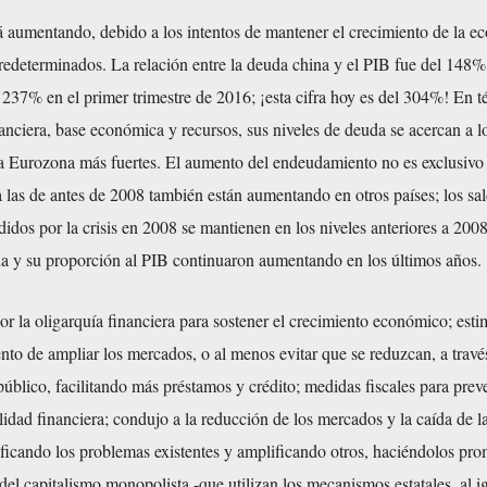
á aumentando, debido a los intentos de mantener el crecimiento de la e
redeterminados. La relación entre la deuda china y el PIB fue del 148% 
 237% en el primer trimestre de 2016; ¡esta cifra hoy es del 304%! En 
nciera, base económica y recursos, sus niveles de deuda se acercan a l
a Eurozona más fuertes. El aumento del endeudamiento no es exclusivo
a las de antes de 2008 también están aumentando en otros países; los sa
didos por la crisis en 2008 se mantienen en los niveles anteriores a 2008
a y su proporción al PIB continuaron aumentando en los últimos años.
 la oligarquía financiera para sostener el crecimiento económico; estim
to de ampliar los mercados, o al menos evitar que se reduzcan, a travé
úblico, facilitando más préstamos y crédito; medidas fiscales para preve
ilidad financiera; condujo a la reducción de los mercados y la caída de la
ificando los problemas existentes y amplificando otros, haciéndolos pro
del capitalismo monopolista -que utilizan los mecanismos estatales, al i