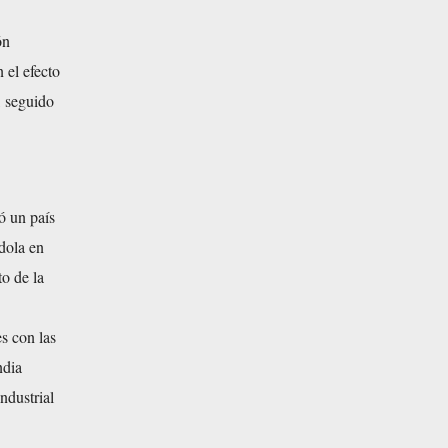
ón
 el efecto
, seguido
ó un país
ndola en
to de la
s con las
ndia
ndustrial