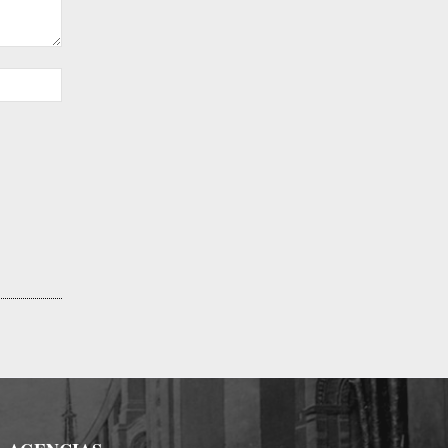
Sitio
web: