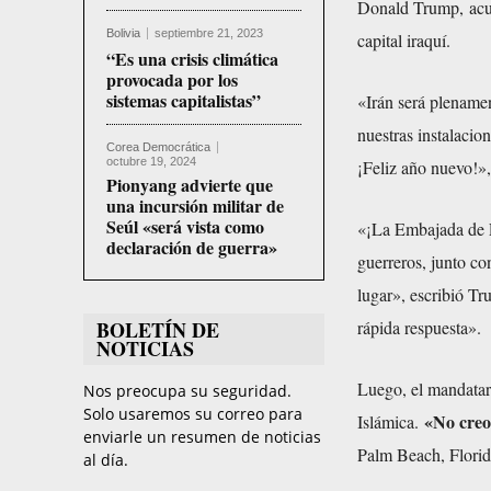
Donald Trump,
ac
Bolivia
septiembre 21, 2023
capital iraquí.
“Es una crisis climática
provocada por los
sistemas capitalistas”
«Irán será plenamen
nuestras instalacio
Corea Democrática
octubre 19, 2024
¡Feliz año nuevo!»
Pionyang advierte que
una incursión militar de
Seúl «será vista como
«¡La Embajada de E
declaración de guerra»
guerreros, junto co
lugar», escribió Tr
BOLETÍN DE
rápida respuesta».
NOTICIAS
Luego, el mandata
Nos preocupa su seguridad.
Solo usaremos su correo para
«No creo
Islámica.
enviarle un resumen de noticias
Palm Beach, Florid
al día.