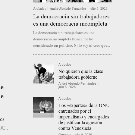
Artículos
André Abeledo Fernández
-
julio 5, 2026
La democracia sin trabajadores
es una democracia incompleta
La democracia sin trabajadores es una
democracia incompleta Nunca me he
considerado un político. Ni lo soy ni creo que...
Artículos
No quieren que la clase
trabajadora gobierne
André Abeledo Fernández
-
ue
julio 5, 2026
ue
Artículos
Los «expertos» de la ONU
entrenados por el
imperialismo y encargados
ios
de justificar la agresión
contra Venezuela
.UU.,
Octubre
-
julio 4, 2026