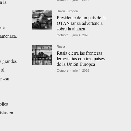
n la
Unión Europea
Presidente de un país de la
OTAN lanza advertencia
 de
sobre la alianza
a amenaza.
Octubre
-
julio 4, 2026
Rusia
Rusia cierra las fronteras
ferroviarias con tres países
s grandes
de la Unión Europea
 al
Octubre
-
julio 4, 2026
or «su
blica
istas en