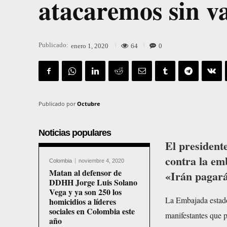
atacaremos sin va
Publicado:
64
0
enero 1, 2020
Publicado por
Octubre
Noticias populares
El president
contra la e
Colombia
noviembre 4, 2020
Matan al defensor de
«Irán pagará
DDHH Jorge Luis Solano
Vega y ya son 250 los
La Embajada estado
homicidios a líderes
sociales en Colombia este
manifestantes que p
año