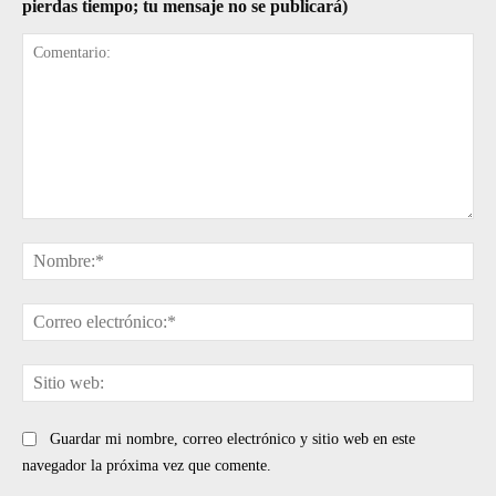
pierdas tiempo; tu mensaje no se publicará)
Comentario:
No
Cor
ele
Sit
web
Guardar mi nombre, correo electrónico y sitio web en este
navegador la próxima vez que comente.