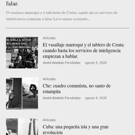
falar.
O vasalaxe marroquí e o taboleiro de Ceuta: cando ata os servizos de
intelixencia comezan a falar. Levo meses sostendo...
Artículos
El vasallaje marroquí y el tablero de Ceuta:
cuando hasta los servicios de inteligencia
empiezan a hablar.
André Abeledo Fernández
-
agosto 9, 2026
Artículos
Che: cuadro comunista, no santo de
estampita
André Abeledo Fernández
-
agosto 9, 2026
Artículos
Cuba: una pequeña isla y una gran
revolución