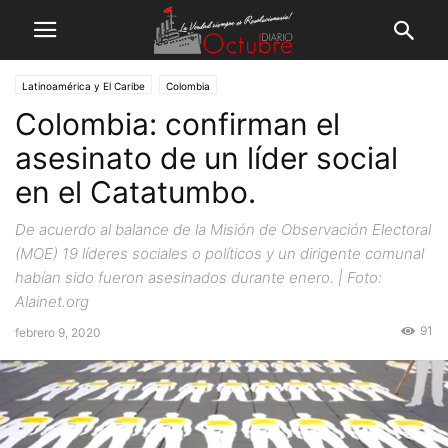
Latinoamérica y El Caribe
Colombia
Colombia: confirman el
asesinato de un líder social
en el Catatumbo.
De acuerdo al balance de la Misión de Observación Electoral
(MOE) 19 líderes sociales o políticos y un dirigente comunal
habían sido fueron asesinados durante enero. | Foto:
Alainet.org
91
febrero 9, 2020