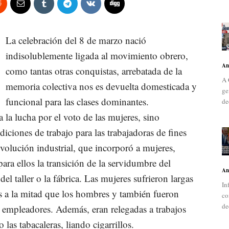
La celebración del 8 de marzo nació
indisolublemente ligada al movimiento obrero,
An
como tantas otras conquistas, arrebatada de la
A 
memoria colectiva nos es devuelta domesticada y
ge
funcional para las clases dominantes.
de
 la lucha por el voto de las mujeres, sino
iciones de trabajo para las trabajadoras de fines
volución industrial, que incorporó a mujeres,
para ellos la transición de la servidumbre del
An
el taller o la fábrica. Las mujeres sufrieron largas
In
ios a la mitad que los hombres y también fueron
co
de
s empleadores. Además, eran relegadas a trabajos
las tabacaleras, liando cigarrillos.