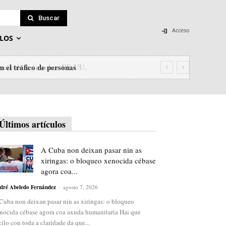
Buscar
Acceso
LOS
 el tráfico de personas
Últimos artículos
A Cuba non deixan pasar nin as
xiringas: o bloqueo xenocida cébase
agora coa...
dré Abeledo Fernández
-
agosto 7, 2026
Cuba non deixan pasar nin as xiringas: o bloqueo
nocida cébase agora coa axuda humanitaria Hai que
cilo con toda a claridade da que...