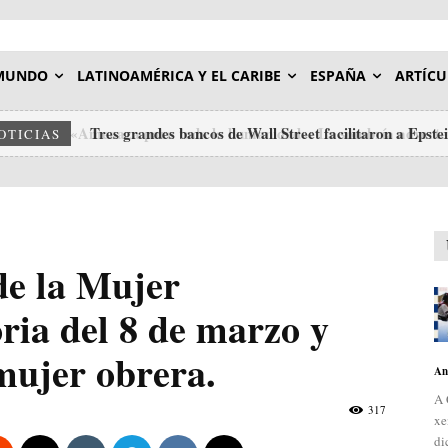
MUNDO
LATINOAMÉRICA Y EL CARIBE
ESPAÑA
ARTÍCU
Tres grandes bancos de Wall Street facilitaron a Epstein
OTICIAS
de la Mujer
ria del 8 de marzo y
 mujer obrera.
An
A 
317
xe
di