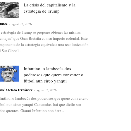
La crisis del capitalismo y la
estrategia de Trump
tubre
-
agosto 7, 2026
 estrategia de Trump se propone obtener las mismas
entajas” que Gran Bretaña con su imperio colonial. Este
mponente de la estrategia equivale a una recolonización
l Sur Global .
Infantino, o lambecús dos
poderosos que quere converter o
fútbol nun circo yanqui
dré Abeledo Fernández
-
agosto 7, 2026
fantino, o lambecús dos poderosos que quere converter o
tbol nun circo yanqui Camaradas, hai que dicilo sen
ños quentes: Gianni Infantino non é un...