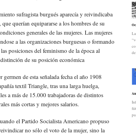
iento sufragista burgués aparecía y reivindicaba
s, que querían equipararse a los hombres de su
Oc
condiciones generales de las mujeres. Las mujeres
La
“v
éndose a las organizaciones burguesas o formando
co
 las posiciones del feminismo de la época al
de
n distinción de su posición económica
r germen de esta señalada fecha el año 1908
añía textil Triangle, tras una larga huelga,
les a más de 15.000 trabajadoras de distintos
An
In
ales más cortas y mejores salarios.
fú
pa
 cuando el Partido Socialista Americano propuso
reivindicar no sólo el voto de la mujer, sino la