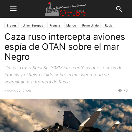
Breves
Unión Europea
Francia
Mundo
Reino Unido
Rusia
Caza ruso intercepta aviones
espía de OTAN sobre el mar
Negro
Un caza ruso Sujoi Su-30SM interceptó aviones espías de
Francia y el Reino Unido sobre el mar Negro que se
acercaban a la frontera de Rusia.
76
agosto 22, 2020