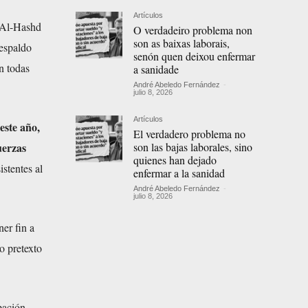
Artículos
a Al-Hashd
O verdadeiro problema non
son as baixas laborais,
respaldo
senón quen deixou enfermar
n todas
a sanidade
André Abeledo Fernández
-
julio 8, 2026
Artículos
este año,
El verdadero problema no
son las bajas laborales, sino
uerzas
quienes han dejado
istentes al
enfermar a la sanidad
André Abeledo Fernández
-
julio 8, 2026
ner fin a
o pretexto
upación