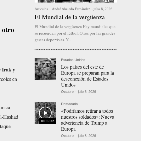
Artículos
André Abeledo Fernández
-
julio 8, 2026
El Mundial de la vergüenza
El Mundial de la vergüenza Hay mundiales que
 otro
se recuerdan por el fútbol. Otros por las grandes
gestas deportivas. Y...
Estados Unidos
Los países del este de
e Irak y
Europa se preparan para la
desconexión de Estados
rcoles en
Unidos
Octubre
-
julio 8, 2026
Destacado
ámica
«Podríamos retirar a todos
nuestros soldados»: Nueva
Al-Hashad
00:05:32
advertencia de Trump a
ataque
Europa
Octubre
-
julio 8, 2026