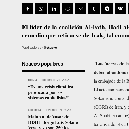
El líder de la coalición Al-Fath, Hadi 
remedio que retirarse de Irak, tal como
Publicado por
Octubre
Las fuerzas de E
“
Noticias populares
deben abandonarl
la embajada de la R
Bolivia
septiembre 21, 2023
“Es una crisis climática
El acto conmemoraba
provocada por los
sistemas capitalistas”
Soleimani, comanda
(CGRI) de Irán, y 
Colombia
noviembre 4, 2020
Al-Shabi, en árabe
Matan al defensor de
DDHH Jorge Luis Solano
terrorista de EE.U
Vega y ya son 250 los