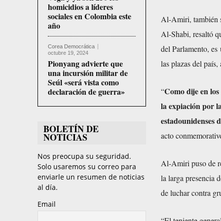
homicidios a líderes
sociales en Colombia este
Al-Amiri, también 
año
Al-Shabi, resaltó q
Corea Democrática
del Parlamento, es
octubre 19, 2024
Pionyang advierte que
las plazas del país,
una incursión militar de
Seúl «será vista como
Como dije en los 
declaración de guerra»
“
la expiación por l
estadounidenses d
BOLETÍN DE
acto conmemorativ
NOTICIAS
Nos preocupa su seguridad.
Al-Amiri puso de re
Solo usaremos su correo para
enviarle un resumen de noticias
la larga presencia 
al día.
de luchar contra gr
Email
“El teniente genera