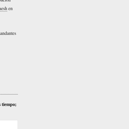
aesh
en
mandantes
s tiempo;