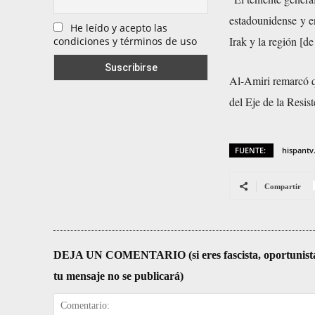
estadounidense y en
He leído y acepto las
Irak y la región [d
condiciones y términos de uso
Al-Amiri remarcó q
del Eje de la Resis
FUENTE:
hispant
Compartir
DEJA UN COMENTARIO (si eres fascista, oportunista, re
tu mensaje no se publicará)