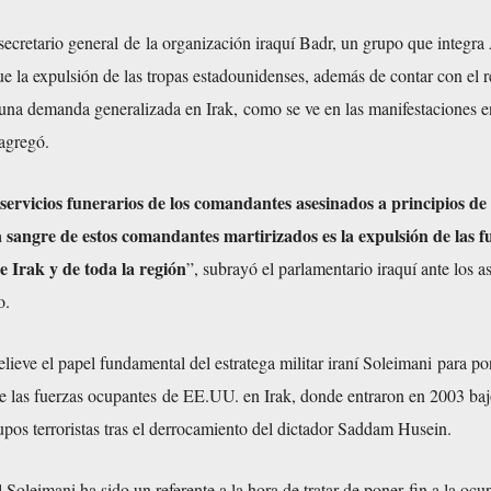
secretario general de la organización iraquí Badr, un grupo que integr
ue la expulsión de las tropas estadounidenses, además de contar con el 
 una demanda generalizada en Irak, como se ve en las manifestaciones e
 agregó.
servicios funerarios de los comandantes asesinados a principios de 
a sangre de estos comandantes martirizados es la expulsión de las f
e Irak y de toda la región
”, subrayó el parlamentario iraquí ante los as
o.
lieve el papel fundamental del estratega militar iraní Soleimani para po
de las fuerzas ocupantes de EE.UU. en Irak, donde entraron en 2003 baj
upos terroristas tras el derrocamiento del dictador Saddam Husein.
l Soleimani ha sido un referente a la hora de tratar de poner fin a la oc