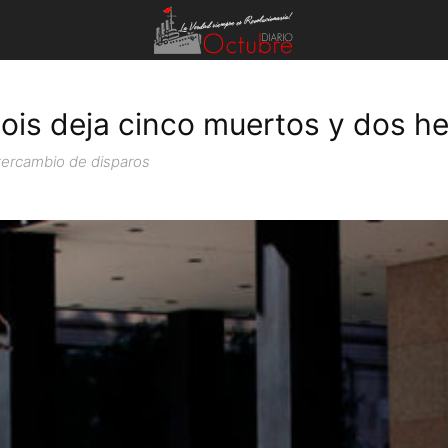
inois deja cinco muertos y dos h
ntercambio de disparos