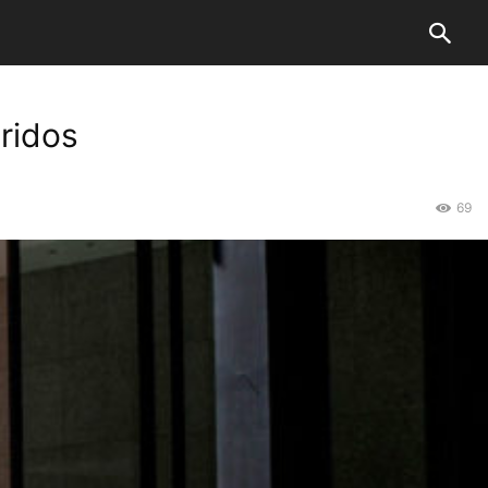
eridos
69