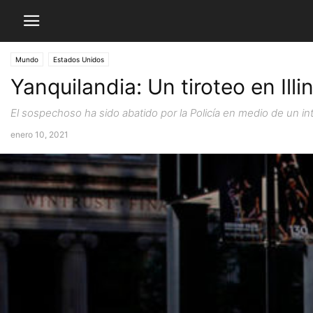
Mundo
Estados Unidos
Yanquilandia: Un tiroteo en Ill
El sospechoso ha sido abatido por la Policía en medio de un i
enero 10, 2021