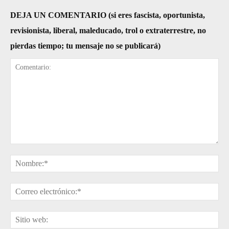
DEJA UN COMENTARIO (si eres fascista, oportunista,
revisionista, liberal, maleducado, trol o extraterrestre, no
pierdas tiempo; tu mensaje no se publicará)
Comentario:
No
Cor
ele
Sit
web