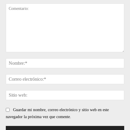
Comentario:
No
Cor
ele
Sit
web
Guardar mi nombre, correo electrónico y sitio web en este
navegador la próxima vez que comente.