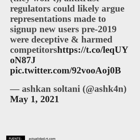
regulators could likely argue
representations made to
signup new users pre-2019
were deceptive & harmed
competitors
https://t.co/leqUY
oN87J
pic.twitter.com/92vooAoj0B
— ashkan soltani (@ashk4n)
May 1, 2021
FUENTE:
actualidad.rt.com