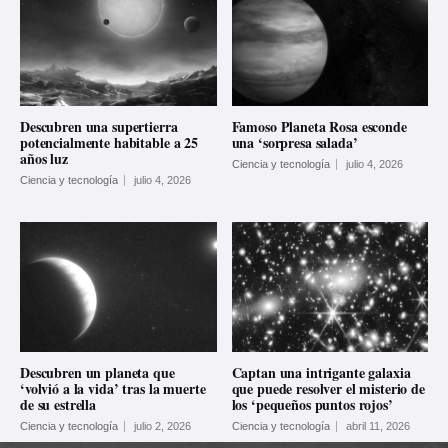
Descubren una supertierra
Famoso Planeta Rosa esconde
potencialmente habitable a 25
una ‘sorpresa salada’
años luz
Ciencia y tecnología
julio 4, 2026
Ciencia y tecnología
julio 4, 2026
Descubren un planeta que
Captan una intrigante galaxia
‘volvió a la vida’ tras la muerte
que puede resolver el misterio de
de su estrella
los ‘pequeños puntos rojos’
Ciencia y tecnología
julio 2, 2026
Ciencia y tecnología
abril 11, 2026