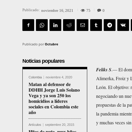
Publicado:
75
0
noviembre 16, 2021
Publicado por
Octubre
Noticias populares
Feliks S
.— El domi
Alimerka, Froiz y L
Colombia
noviembre 4, 2020
Matan al defensor de
León. El objetivo: 
DDHH Jorge Luis Solano
Vega y ya son 250 los
negociando un nuevo
homicidios a líderes
propuestas de la pa
sociales en Colombia este
año
la pandemia mientra
y muchas veces sin 
Artículos
septiembre 20, 2015
Hijos de puta, muy hijos