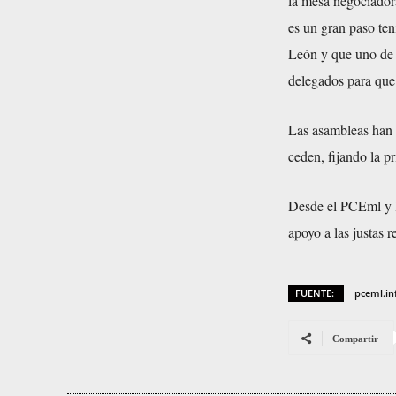
la mesa negociadora
es un gran paso ten
León y que uno de 
delegados para que
Las asambleas han r
ceden, fijando la p
Desde el PCEml y l
apoyo a las justas 
FUENTE:
pceml.in
Compartir