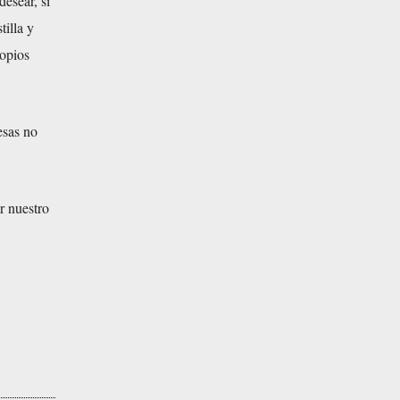
desear, sí
tilla y
ropios
esas no
r nuestro