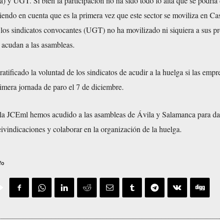
) y UGT. Si bien la participación no ha sido todo lo alta que se podría 
iendo en cuenta que es la primera vez que este sector se moviliza en Cas
los sindicatos convocantes (UGT) no ha movilizado ni siquiera a sus p
 acudan a las asambleas.
atificado la voluntad de los sindicatos de acudir a la huelga si las empr
rimera jornada de paro el 7 de diciembre.
a JCEml hemos acudido a las asambleas de Ávila y Salamanca para da
reivindicaciones y colaborar en la organización de la huelga.
fo