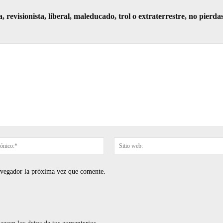
visionista, liberal, maleducado, trol o extraterrestre, no pierda
Correo
electrónico:*
navegador la próxima vez que comente.
esan los datos de tus comentarios.