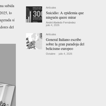
una subida
Artículos
Suicidio: A epidemia que
2025, lo
ninguén quere mirar
agerada sí
André Abeledo Fernández
-
julio 4, 2026
adores del
Artículos
General Italiano escribe
sobre la gran paradoja del
belicismo europeo
Octubre
-
julio 4, 2026