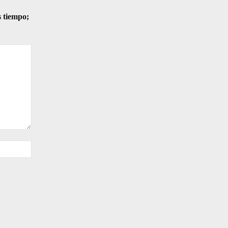
s tiempo;
Sitio
web: