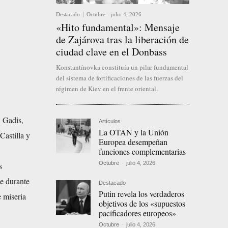
Destacado
Octubre
-
julio 4, 2026
«Hito fundamental»: Mensaje
de Zajárova tras la liberación de
ciudad clave en el Donbass
Konstantínovka constituía un pilar fundamental
del sistema de fortificaciones de las fuerzas del
régimen de Kiev en el frente oriental.
 Gadis,
Artículos
La OTAN y la Unión
Castilla y
Europea desempeñan
funciones complementarias
Octubre
-
julio 4, 2026
s
se durante
Destacado
Putin revela los verdaderos
 miseria
objetivos de los «supuestos
pacificadores europeos»
Octubre
-
julio 4, 2026