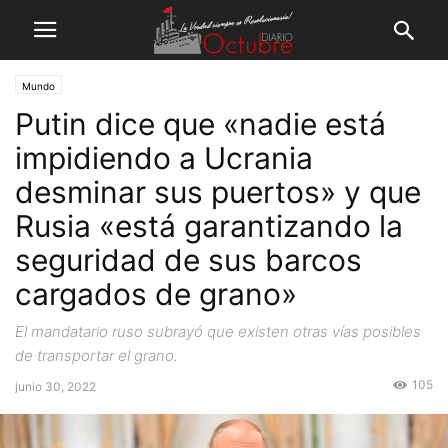
Mundo
Putin dice que «nadie está
impidiendo a Ucrania
desminar sus puertos» y que
Rusia «está garantizando la
seguridad de sus barcos
cargados de grano»
El mandatario ruso subrayó que existen otras vías posibles
de transportar el grano.
105
junio 30, 2022