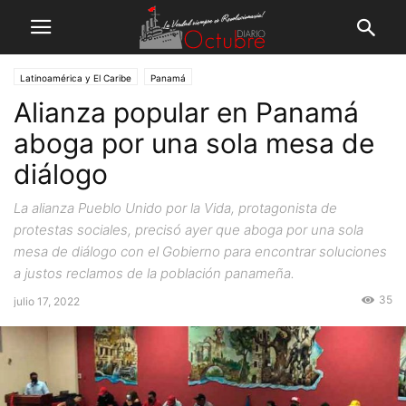
Latinoamérica y El Caribe
Panamá
Alianza popular en Panamá
aboga por una sola mesa de
diálogo
La alianza Pueblo Unido por la Vida, protagonista de
protestas sociales, precisó ayer que aboga por una sola
mesa de diálogo con el Gobierno para encontrar soluciones
a justos reclamos de la población panameña.
35
julio 17, 2022