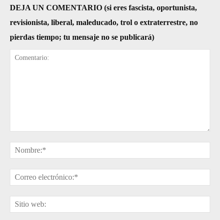
DEJA UN COMENTARIO (si eres fascista, oportunista,
revisionista, liberal, maleducado, trol o extraterrestre, no
pierdas tiempo; tu mensaje no se publicará)
Comentario:
No
Cor
ele
Sit
web