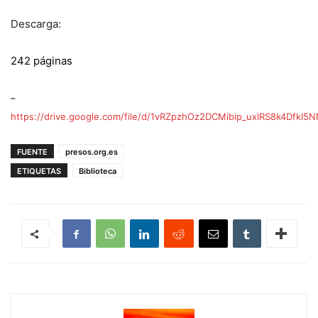
Descarga:
242 páginas
–
https://drive.google.com/file/d/1vRZpzhOz2DCMibip_uxlRS8k4DfkI5
FUENTE
presos.org.es
ETIQUETAS
Biblioteca