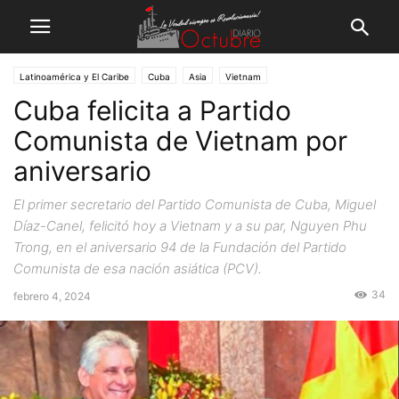
Latinoamérica y El Caribe
Cuba
Asia
Vietnam
Cuba felicita a Partido
Comunista de Vietnam por
aniversario
El primer secretario del Partido Comunista de Cuba, Miguel
Díaz-Canel, felicitó hoy a Vietnam y a su par, Nguyen Phu
Trong, en el aniversario 94 de la Fundación del Partido
Comunista de esa nación asiática (PCV).
34
febrero 4, 2024