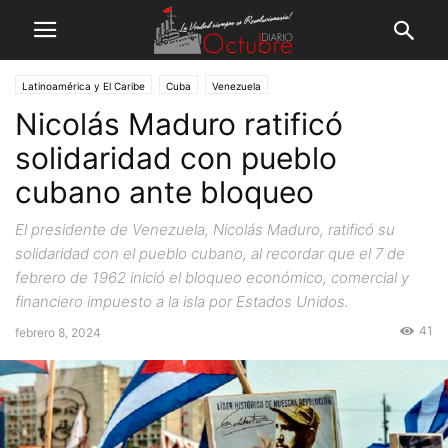
Latinoamérica y El Caribe
Cuba
Venezuela
Nicolás Maduro ratificó
solidaridad con pueblo
cubano ante bloqueo
El presidente de Venezuela, Nicolás Maduro, ratificó su
solidaridad con el pueblo cubano, al recordar que el 7 de
febrero de 1962 inició el bloqueo económico, comercial y
financiero impuesto a la isla por Estados Unidos.
41
febrero 8, 2024