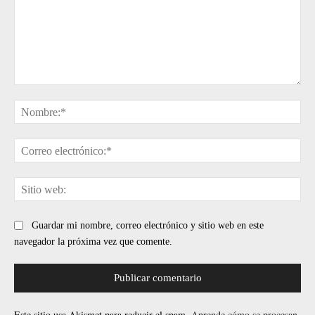
Comentario:
No
Cor
ele
Sit
web
Guardar mi nombre, correo electrónico y sitio web en este
navegador la próxima vez que comente.
Este sitio usa Akismet para reducir el spam.
Aprende cómo se procesan