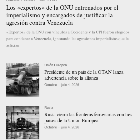
Los «expertos» de la ONU entrenados por el
imperialismo y encargados de justificar la
agresión contra Venezuela
«Expertos» de la ONU con vínculos a Occidente y la CPI fueron elegidos
para condenar a Venezuela, ignorando las agresiones imperialistas que la
asfixian.
Unión Europea
Presidente de un país de la OTAN lanza
advertencia sobre la alianza
Octubre
-
julio 4, 2026
Rusia
Rusia cierra las fronteras ferroviarias con tres
países de la Unión Europea
Octubre
-
julio 4, 2026