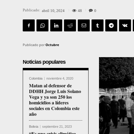
Publicado:
48
0
abril 10, 2024
Publicado por
Octubre
Noticias populares
Colombia
noviembre 4, 2020
Matan al defensor de
DDHH Jorge Luis Solano
Vega y ya son 250 los
homicidios a líderes
sociales en Colombia este
año
Bolivia
septiembre 21, 2023
“Es una crisis climática