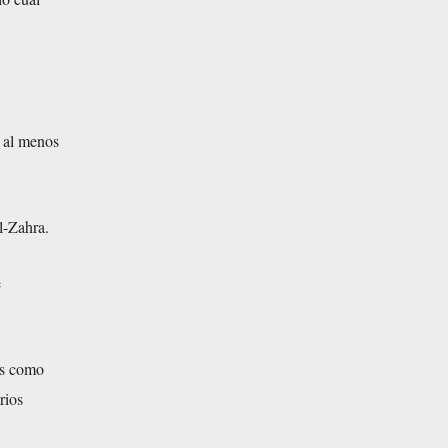
ó al menos
l-Zahra.
e
is como
rios