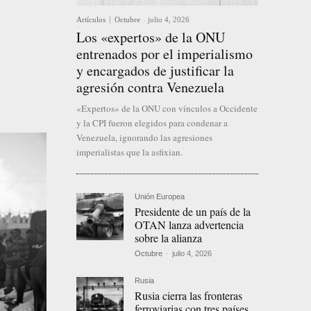
Artículos
Octubre
-
julio 4, 2026
Los «expertos» de la ONU
entrenados por el imperialismo
y encargados de justificar la
agresión contra Venezuela
«Expertos» de la ONU con vínculos a Occidente
y la CPI fueron elegidos para condenar a
Venezuela, ignorando las agresiones
imperialistas que la asfixian.
Unión Europea
Presidente de un país de la
OTAN lanza advertencia
sobre la alianza
Octubre
-
julio 4, 2026
Rusia
Rusia cierra las fronteras
ferroviarias con tres países