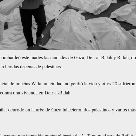
í bombardeó este martes las ciudades de Gaza, Deir al-Balah y Rafah, d
on heridas decenas de palestinos.
icial de noticias Wafa, un ciudadano perdió la vida y otros 20 sufrieron
contra una vivienda en Deir al-Balah.
ilar ocurrido en la urbe de Gaza fallecieron dos palestinos y varios más
 lanzaron una incursión contra el barrio de Al-Tanour, al este de Rafah, 