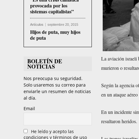
provocada por los
sistemas capitalistas”
Artículos
septiembre 20, 2015
Hijos de puta, muy hijos
de puta
La aviación israel
BOLETÍN DE
NOTICIAS
murieron o resultar
Nos preocupa su seguridad.
Según la agencia of
Solo usaremos su correo para
enviarle un resumen de noticias
en un ataque aéreo 
al día.
Email
En un incidente sim
resultaron heridos.
He leído y acepto las
condiciones y términos de uso
Las tropas israelíes