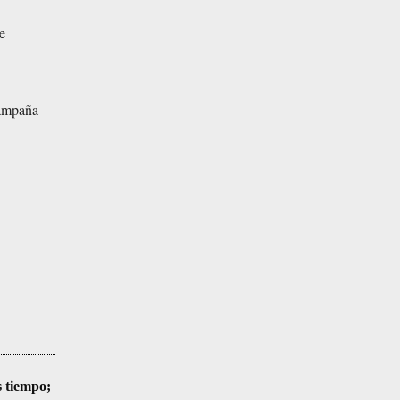
e
campaña
s tiempo;