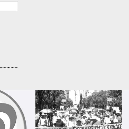
Sitio
web: