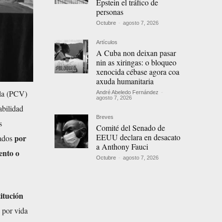
Epstein el tráfico de
personas
Octubre
-
agosto 7, 2026
Artículos
A Cuba non deixan pasar
nin as xiringas: o bloqueo
xenocida cébase agora coa
axuda humanitaria
ela (PCV)
André Abeledo Fernández
-
agosto 7, 2026
abilidad
Breves
s
Comité del Senado de
EEUU declara en desacato
por
ados
a Anthony Fauci
ento o
Octubre
-
agosto 7, 2026
itución
 por vida