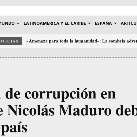
MUNDO
LATINOAMÉRICA Y EL CARIBE
ESPAÑA
ARTÍCU
«Amenaza para toda la humanidad»: La sombría adverte
Tres grandes bancos de Wall Street facilitaron a Epstei
OTICIAS
 de corrupción en
e Nicolás Maduro de
 país