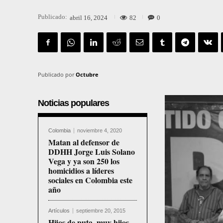
Publicado:
82
0
abril 16, 2024
Publicado por
Octubre
Noticias populares
Colombia
noviembre 4, 2020
Matan al defensor de
DDHH Jorge Luis Solano
Vega y ya son 250 los
homicidios a líderes
sociales en Colombia este
año
Artículos
septiembre 20, 2015
Hijos de puta, muy hijos