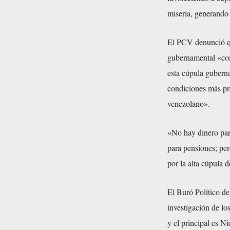
miseria, generando
El PCV denunció que
gubernamental «com
esta cúpula guberna
condiciones más pro
venezolano».
«No hay dinero para
para pensiones; pe
por la alta cúpula 
El Buró Político de
investigación de lo
y el principal es 