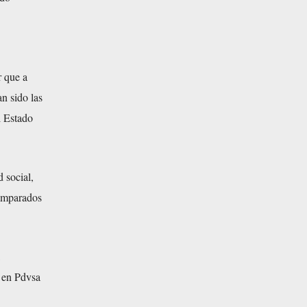
r que a
n sido las
l Estado
 social,
 amparados
a en Pdvsa