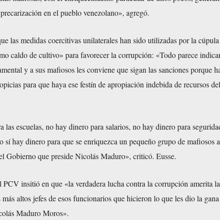
 precarización en el pueblo venezolano», agregó.
 las medidas coercitivas unilaterales han sido utilizadas por la cúpula
o caldo de cultivo» para favorecer la corrupción: «Todo parece indica
mental y a sus mafiosos les conviene que sigan las sanciones porque ha
picias para que haya ese festín de apropiación indebida de recursos de
 las escuelas, no hay dinero para salarios, no hay dinero para seguridad
ro sí hay dinero para que se enriquezca un pequeño grupo de mafiosos
del Gobierno que preside Nicolás Maduro», criticó. Eusse.
l PCV insitió en que «la verdadera lucha contra la corrupción amerita la
s más altos jefes de esos funcionarios que hicieron lo que les dio la gan
Nicolás Maduro Moros».