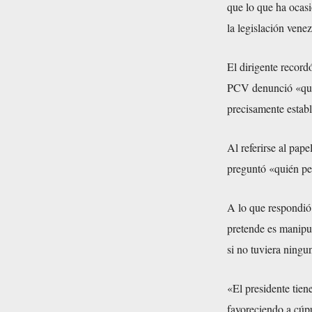
que lo que ha ocasi
la legislación vene
El dirigente recor
PCV denunció «que 
precisamente establ
Al referirse al pape
preguntó «quién per
A lo que respondió:
pretende es manipul
si no tuviera ningu
«El presidente tien
favoreciendo a cúp