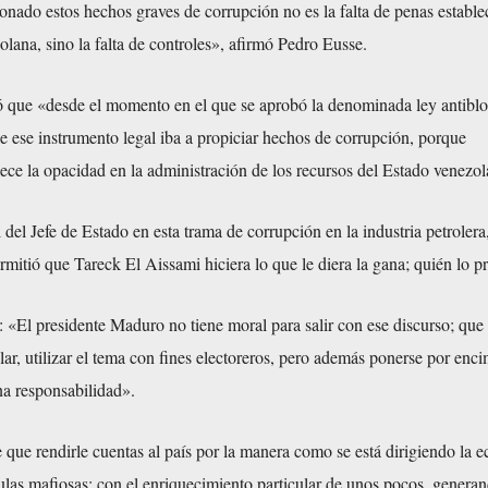
onado estos hechos graves de corrupción no es la falta de penas estable
zolana, sino la falta de controles», afirmó Pedro Eusse.
dó que «desde el momento en el que se aprobó la denominada ley antiblo
ese instrumento legal iba a propiciar hechos de corrupción, porque
ece la opacidad en la administración de los recursos del Estado venezo
l del Jefe de Estado en esta trama de corrupción en la industria petrolera
mitió que Tareck El Aissami hiciera lo que le diera la gana; quién lo p
 «El presidente Maduro no tiene moral para salir con ese discurso; que
ar, utilizar el tema con fines electoreros, pero además ponerse por enc
na responsabilidad».
e que rendirle cuentas al país por la manera como se está dirigiendo la 
ulas mafiosas; con el enriquecimiento particular de unos pocos, genera