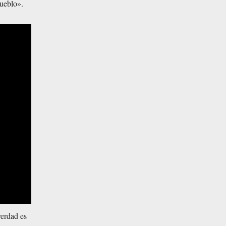
pueblo».
verdad es