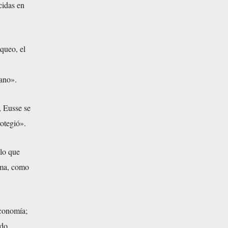
cidas en
queo, el
lano».
, Eusse se
rotegió».
 lo que
ima, como
economía;
ndo