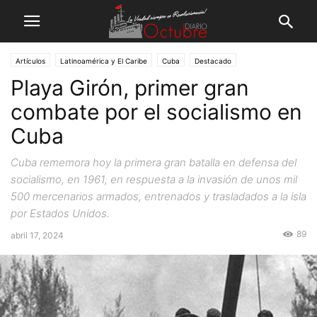
Artículos
Latinoamérica y El Caribe
Cuba
Destacado
Playa Girón, primer gran
combate por el socialismo en
Cuba
Cuba rememora hoy la primera gran batalla en defensa del
socialismo, en 1961, en respuesta a la invasión de unos mil
500 mercenarios armados, entrenados y trasladados a la isla
por Estados Unidos.
89
abril 17, 2024