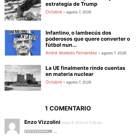
estrategia de Trump
Octubre
-
agosto 7, 2026
Infantino, o lambecús dos
poderosos que quere converter o
fútbol nun...
André Abeledo Fernández
-
agosto 7, 2026
La UE finalmente rinde cuentas
en materia nuclear
Octubre
-
agosto 7, 2026
1 COMENTARIO
Enzo Vizzolini
mayo 6, 2024 At 3:35 am
✊🏻✊🏻✊🏻✊🏻✊🏻!!! …