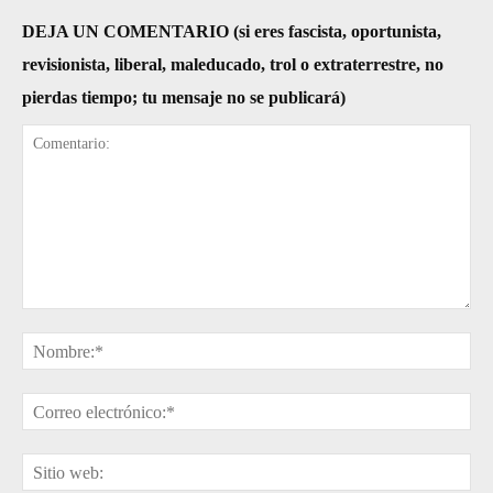
DEJA UN COMENTARIO (si eres fascista, oportunista,
revisionista, liberal, maleducado, trol o extraterrestre, no
pierdas tiempo; tu mensaje no se publicará)
Comentario:
No
Cor
ele
Sit
web