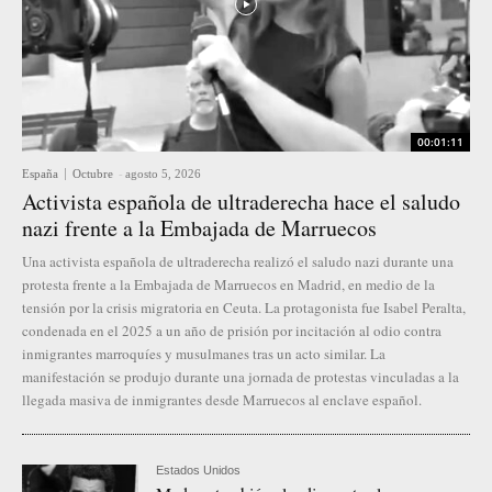
00:01:11
España
Octubre
-
agosto 5, 2026
Activista española de ultraderecha hace el saludo
nazi frente a la Embajada de Marruecos
Una activista española de ultraderecha realizó el saludo nazi durante una
protesta frente a la Embajada de Marruecos en Madrid, en medio de la
tensión por la crisis migratoria en Ceuta. La protagonista fue Isabel Peralta,
condenada en el 2025 a un año de prisión por incitación al odio contra
inmigrantes marroquíes y musulmanes tras un acto similar. La
manifestación se produjo durante una jornada de protestas vinculadas a la
llegada masiva de inmigrantes desde Marruecos al enclave español.
Estados Unidos