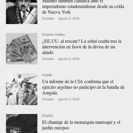
Maduro también claudica ante el
imperialismo estadounidense desde su celda
de Nueva York
Octubre
-
agosto 5, 2026
Estados Unidos
¿EE.UU. al rescate? La señal oculta tras la
intervención en favor de la divisa de un
aliado
Octubre
-
agosto 5, 2026
Argelia
Un informe de la CIA confirma que el
ejército argelino no participó en la batalla de
Amgala
Octubre
-
agosto 4, 2026
España
El chantaje de la monarquía marroquí y el
jardín europeo