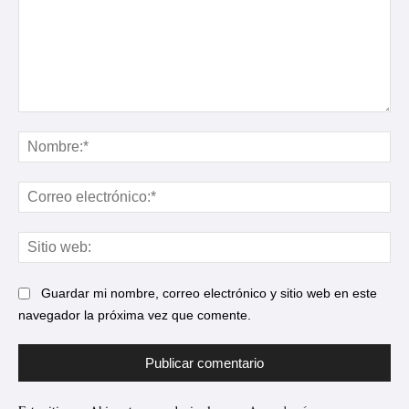
Comentario:
No
Cor
ele
Sit
web
Guardar mi nombre, correo electrónico y sitio web en este
navegador la próxima vez que comente.