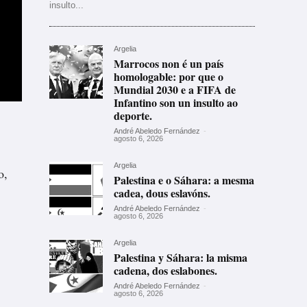
insulto...
Argelia
Marrocos non é un país
homologable: por que o
Mundial 2030 e a FIFA de
Infantino son un insulto ao
deporte.
André Abeledo Fernández
-
agosto 6, 2026
Argelia
o,
Palestina e o Sáhara: a mesma
cadea, dous eslavóns.
André Abeledo Fernández
-
agosto 6, 2026
Argelia
Palestina y Sáhara: la misma
cadena, dos eslabones.
André Abeledo Fernández
-
agosto 6, 2026