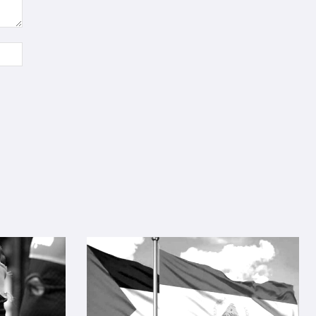
Sitio
web: