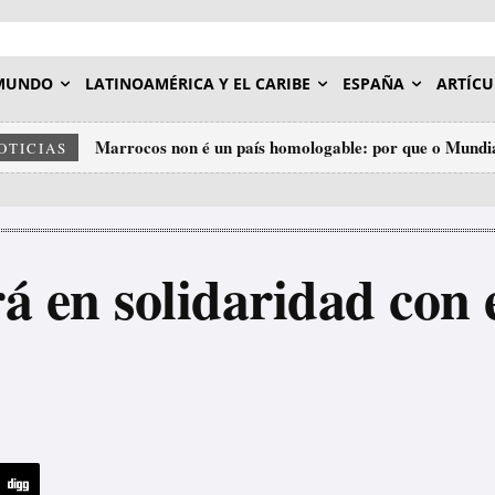
MUNDO
LATINOAMÉRICA Y EL CARIBE
ESPAÑA
ARTÍCU
Marrocos non é un país homologable: por que o Mundial
Palestina e o Sáhara: a mesma cadea, dous eslavóns.
OTICIAS
insulto ao deporte.
á en solidaridad con 