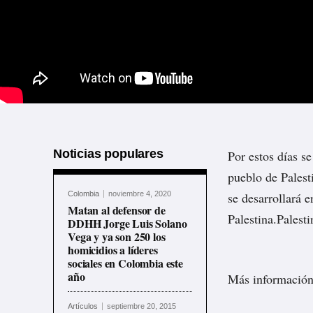
Noticias populares
Por estos días s
pueblo de Palesti
Colombia
noviembre 4, 2020
se desarrollará 
Matan al defensor de
Palestina.Palest
DDHH Jorge Luis Solano
Vega y ya son 250 los
homicidios a líderes
sociales en Colombia este
año
Más información
Artículos
septiembre 20, 2015