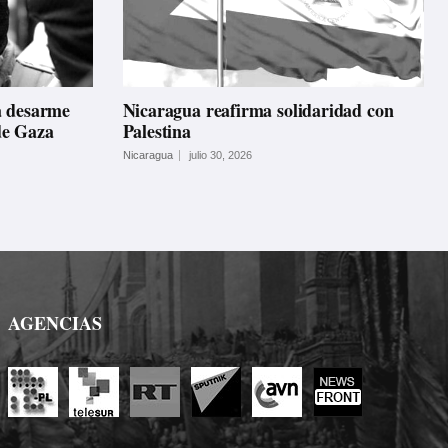
á desarme
Nicaragua reafirma solidaridad con
 de Gaza
Palestina
Nicaragua
julio 30, 2026
AGENCIAS