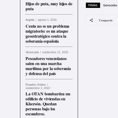
Hijos de puta, muy hijos de
TEMAS:
Genocidio 
puta
Argelia
agosto 1, 2026
Compartir
Ceuta no es un problema
migratorio: es un ataque
geoestratégico contra la
soberanía española
Venezuela
septiembre 21, 2025
Pescadores venezolanos
salen en una marcha
marítima por la soberanía
y defensa del país
Estados Unidos
septiembre 2, 2022
La OTAN bombardea un
edificio de viviendas en
Khersón. Quedan
personas bajo los
escombros.