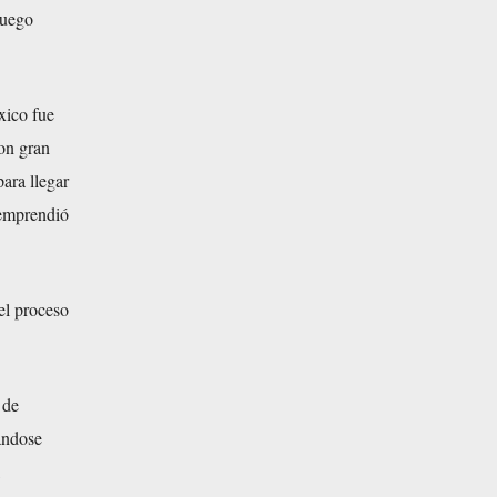
luego
xico fue
on gran
ara llegar
 emprendió
el proceso
 de
ándose