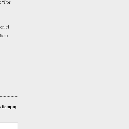
: “Por
en el
licio
s tiempo;