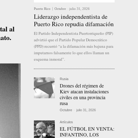
Puerto Rico
Octubre
-
julio 31, 2026
Liderazgo independentista de
Puerto Rico repudia difamación
al al
El Partido Independentista Puertorriqueño (PIP)
ato.
advirtió que el Partido Popular Democrático
(PPD) recurrió “a la difamación más bajuna para
imputarnos falsamente lo que ellos llaman un
esquema inmoral”.
Rusia
Drones del régimen de
Kiev atacan instalaciones
civiles en una provincia
rusa
Octubre
-
julio 31, 2026
Artículos
EL FÚTBOL EN VENTA:
INFANTINO, LOS