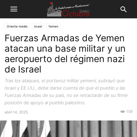
Oriente medio
Israel
Yemen
Fuerzas Armadas de Yemen
atacan una base militar y un
aeropuerto del régimen nazi
de Israel
Tras los ataques, el portavoz militar yemení, subrayó que
Israel y EE.UU., debe darse cuenta de que el pueblo y las
Fuerzas Armadas de su país, no se retractarán de su firme
posición de apoyo al pueblo palestino.
159
abril 14, 2025