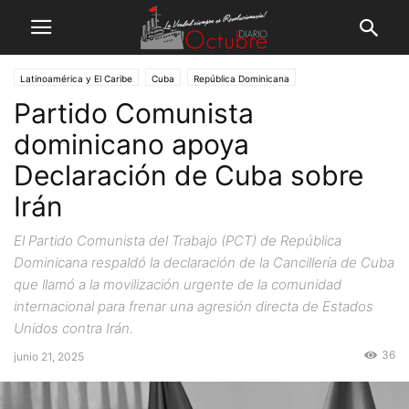
Latinoamérica y El Caribe
Cuba
República Dominicana
Partido Comunista
dominicano apoya
Declaración de Cuba sobre
Irán
El Partido Comunista del Trabajo (PCT) de República
Dominicana respaldó la declaración de la Cancillería de Cuba
que llamó a la movilización urgente de la comunidad
internacional para frenar una agresión directa de Estados
Unidos contra Irán.
36
junio 21, 2025