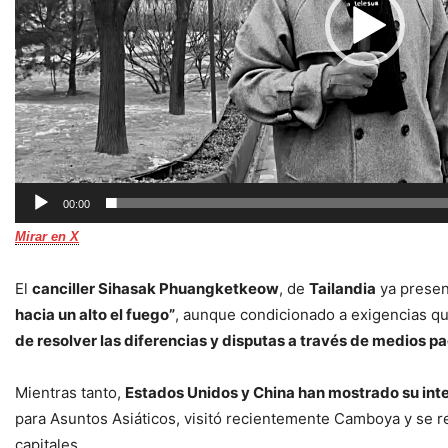
00:00
Mirar en X
El
canciller Sihasak Phuangketkeow
, de
Tailandia
ya presen
hacia un alto el fuego”
, aunque condicionado a exigencias q
de resolver las diferencias y disputas a través de medios pac
Mientras tanto,
Estados Unidos y China han mostrado su int
para Asuntos Asiáticos, visitó recientemente Camboya y se r
capitales.