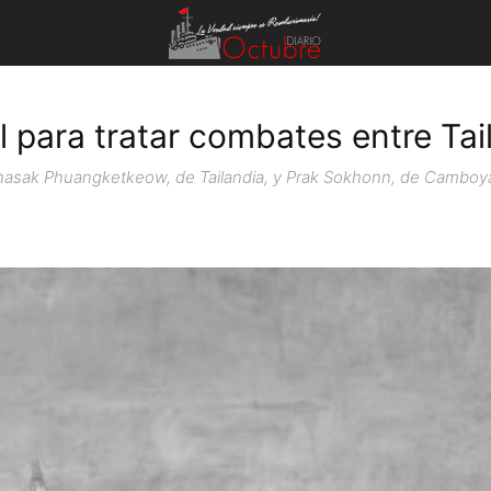
l para tratar combates entre Ta
s Sihasak Phuangketkeow, de Tailandia, y Prak Sokhonn, de Cambo