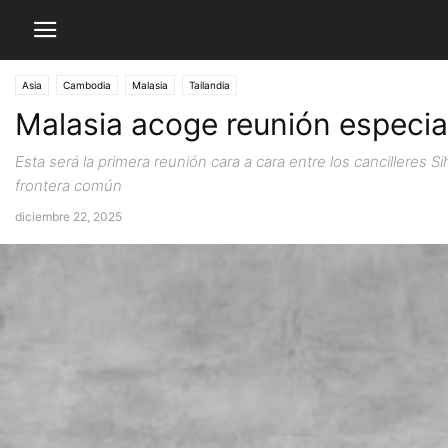
Asia
Cambodia
Malasia
Tailandia
Malasia acoge reunión especia
Esta será la primera reunión cara a cara entre los cancillere
frontera común
diciembre 22, 2025