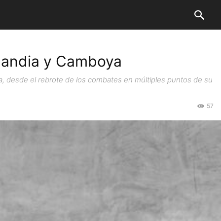
ilandia y Camboya
ya, desde el rebrote de los combates en múltiples puntos de su
57