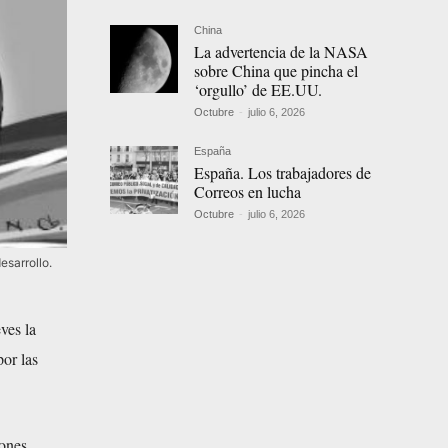
China
La advertencia de la NASA
sobre China que pincha el
‘orgullo’ de EE.UU.
Octubre
-
julio 6, 2026
España
España. Los trabajadores de
Correos en lucha
Octubre
-
julio 6, 2026
esarrollo.
ves la
por las
iones