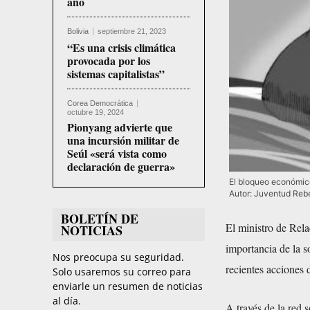
año
Bolivia
septiembre 21, 2023
“Es una crisis climática
provocada por los
sistemas capitalistas”
Corea Democrática
octubre 19, 2024
Pionyang advierte que
una incursión militar de
Seúl «será vista como
declaración de guerra»
El bloqueo económico
Autor: Juventud Reb
BOLETÍN DE
El ministro de Rela
NOTICIAS
importancia de la s
Nos preocupa su seguridad.
recientes acciones
Solo usaremos su correo para
enviarle un resumen de noticias
al día.
A través de la red 