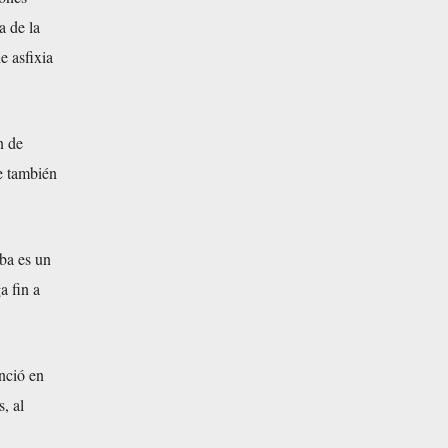
 de la
e asfixia
n de
ue también
ba es un
a fin a
nció en
, al