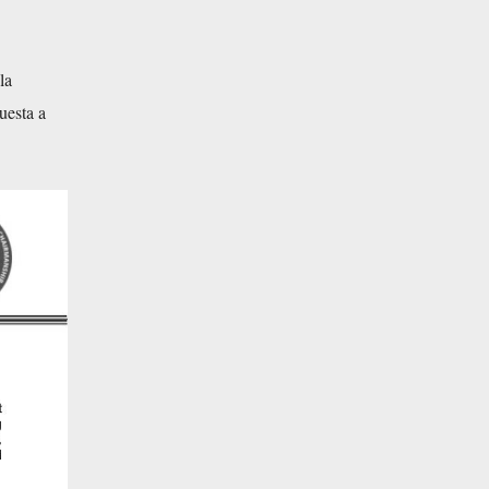
la
uesta a