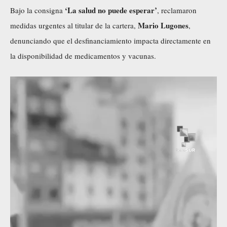
‘La salud no puede esperar’
Bajo la consigna
, reclamaron
Mario Lugones
medidas urgentes al titular de la cartera,
,
denunciando que el desfinanciamiento impacta directamente en
la disponibilidad de medicamentos y vacunas.
R
e
p
r
o
d
u
c
t
o