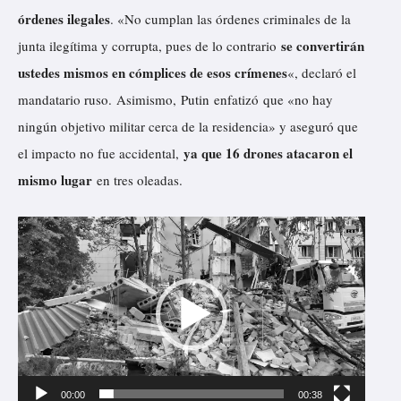
v
órdenes ilegales
. «No cumplan las órdenes criminales de la
í
se convertirán
junta ilegítima y corrupta, pues de lo contrario
d
ustedes mismos en cómplices de esos crímenes
«, declaró el
e
mandatario ruso. Asimismo, Putin
enfatizó
que «no hay
o
ningún objetivo militar cerca de la residencia» y aseguró que
ya que 16 drones atacaron el
el impacto no fue accidental,
mismo lugar
en tres oleadas.
R
e
p
r
o
d
u
00:00
00:38