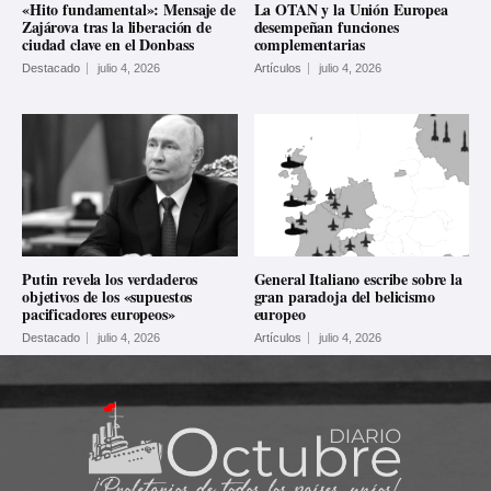
«Hito fundamental»: Mensaje de
La OTAN y la Unión Europea
Zajárova tras la liberación de
desempeñan funciones
ciudad clave en el Donbass
complementarias
Destacado
julio 4, 2026
Artículos
julio 4, 2026
Putin revela los verdaderos
General Italiano escribe sobre la
objetivos de los «supuestos
gran paradoja del belicismo
pacificadores europeos»
europeo
Destacado
julio 4, 2026
Artículos
julio 4, 2026