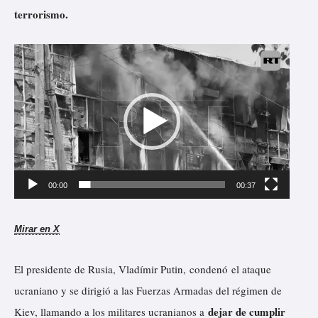
v
terrorismo.
í
R
d
e
e
p
o
r
o
d
u
00:00
00:37
c
t
Mirar en X
o
r
El presidente de Rusia, Vladímir Putin,
condenó
el ataque
d
ucraniano y se dirigió a las Fuerzas Armadas del régimen de
e
dejar de cumplir
Kiev, llamando a los militares ucranianos a