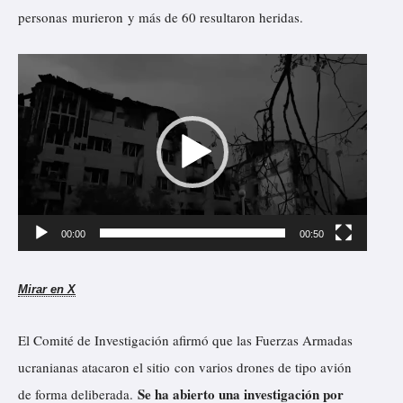
personas
murieron
y más de 60 resultaron heridas.
R
e
p
r
o
d
u
00:00
00:50
c
t
Mirar en X
o
r
El Comité de Investigación afirmó que las Fuerzas Armadas
d
ucranianas atacaron el sitio con varios drones de tipo avión
e
Se ha abierto una investigación por
de forma deliberada.