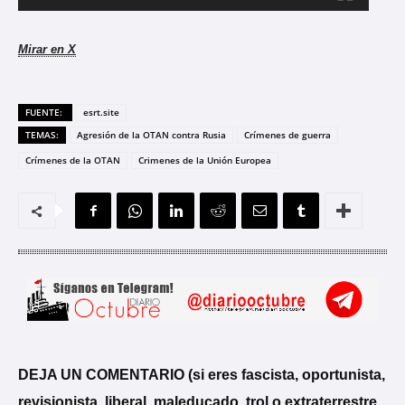
c
t
Mirar en X
o
r
FUENTE:
esrt.site
d
TEMAS:
Agresión de la OTAN contra Rusia
Crímenes de guerra
e
Crímenes de la OTAN
Crimenes de la Unión Europea
v
í
d
e
o
DEJA UN COMENTARIO (si eres fascista, oportunista,
revisionista, liberal, maleducado, trol o extraterrestre,