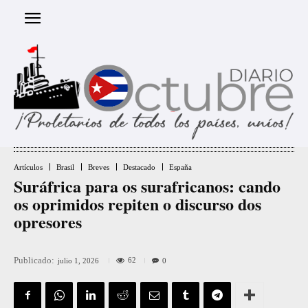
Artículos
Brasil
Breves
Destacado
España
Suráfrica para os surafricanos: cando
os oprimidos repiten o discurso dos
opresores
Publicado:
62
julio 1, 2026
0