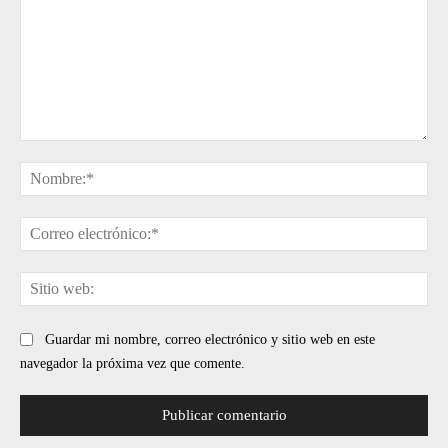
Comentario:
No
Cor
ele
Sit
web
Guardar mi nombre, correo electrónico y sitio web en este
navegador la próxima vez que comente.