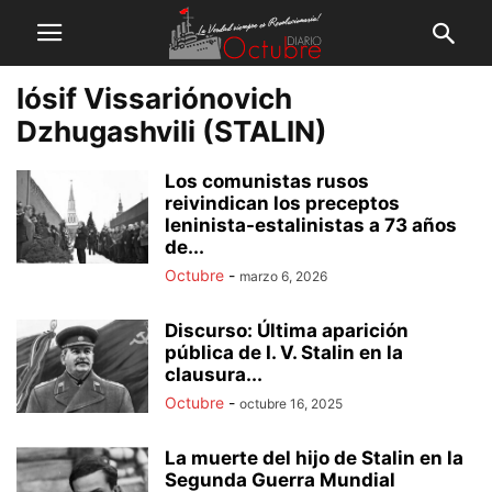
Iósif Vissariónovich
Dzhugashvili (STALIN)
Los comunistas rusos
reivindican los preceptos
leninista-estalinistas a 73 años
de...
Octubre
-
marzo 6, 2026
Discurso: Última aparición
pública de I. V. Stalin en la
clausura...
Octubre
-
octubre 16, 2025
La muerte del hijo de Stalin en la
Segunda Guerra Mundial