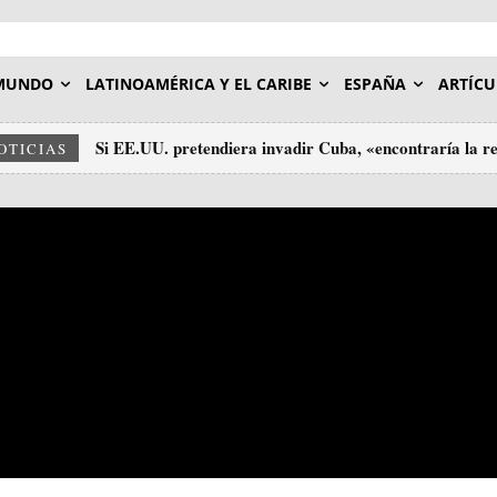
MUNDO
LATINOAMÉRICA Y EL CARIBE
ESPAÑA
ARTÍCU
Si EE.UU. pretendiera invadir Cuba, «encontraría la re
OTICIAS
pueblo»