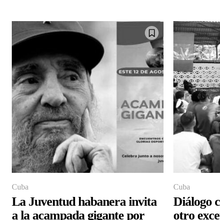
Cuba
Cuba
La Juventud habanera invita
Diálogo c
a la acampada gigante por
otro exce