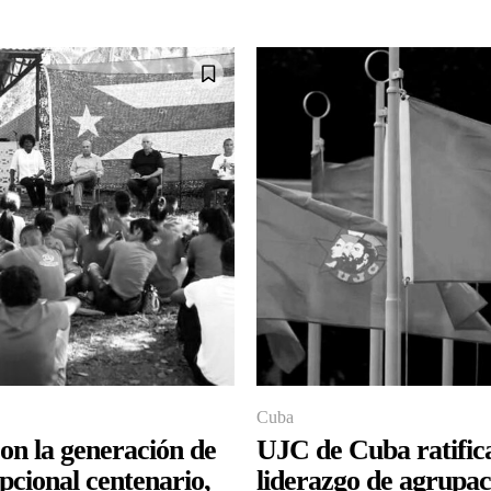
Cuba
on la generación de
UJC de Cuba ratific
pcional centenario,
liderazgo de agrupac