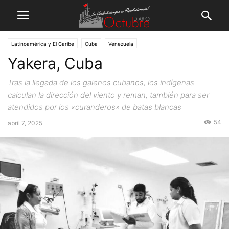
Latinoamérica y El Caribe
Cuba
Venezuela
Yakera, Cuba
Tras la llegada de los galenos cubanos, los indígenas
calculan la dirección del viento y reman, también para ser
atendidos por los «curanderos» de batas blancas
54
abril 7, 2025