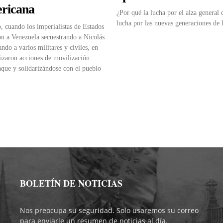
ricana
¿Por qué la lucha por el alza general 
lucha por las nuevas generaciones de l
o, cuando los imperialistas de Estados
n a Venezuela secuestrando a Nicolás
ndo a varios militares y civiles, en
izaron acciones de movilización
aque y solidarizándose con el pueblo
BOLETÍN DE NOTICIAS
Nos preocupa su seguridad. Solo usaremos su correo
para enviarle un resumen de noticias al día.